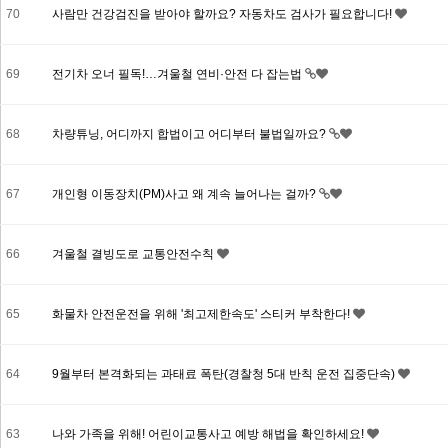
70
사람만 건강검진을 받아야 할까요? 자동차도 검사가 필요합니다!
69
전기차 오너 필독!…겨울철 연비·안전 다 잡는법
68
차량튜닝, 어디까지 합법이고 어디부터 불법일까요?
67
개인형 이동장치(PM)사고 왜 계속 늘어나는 걸까?
66
겨울철 결빙도로 교통안전수칙
65
화물차 안전운전을 위해 '최고제한속도' 스티커 부착한다!
64
9월부터 본격화되는 과태료 폭탄(경찰청 5대 반칙 운전 집중단속)
63
나와 가족을 위해! 어린이교통사고 예방 해법을 확인하세요!