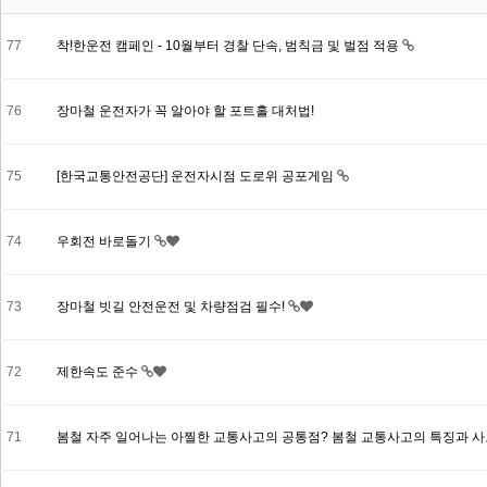
77
착!한운전 캠페인 - 10월부터 경찰 단속, 범칙금 및 벌점 적용
76
장마철 운전자가 꼭 알아야 할 포트홀 대처법!
75
[한국교통안전공단] 운전자시점 도로위 공포게임
74
우회전 바로돌기
73
장마철 빗길 안전운전 및 차량점검 필수!
72
제한속도 준수
71
봄철 자주 일어나는 아찔한 교통사고의 공통점? 봄철 교통사고의 특징과 